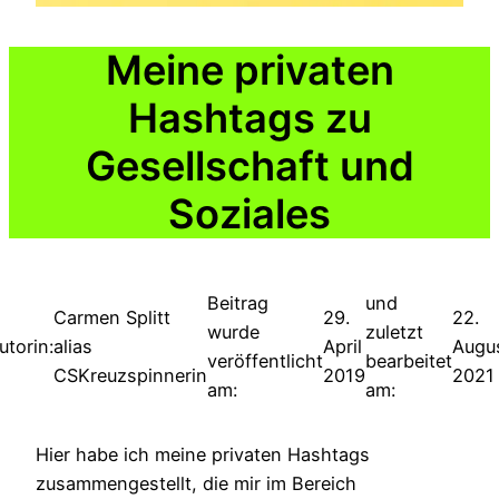
Meine privaten
Hashtags zu
Gesellschaft und
Soziales
Beitrag
und
Carmen Splitt
29.
22.
wurde
zuletzt
utorin:
alias
April
Augu
veröffentlicht
bearbeitet
CSKreuzspinnerin
2019
2021
am:
am:
Hier habe ich meine privaten Hashtags
zusammengestellt, die mir im Bereich