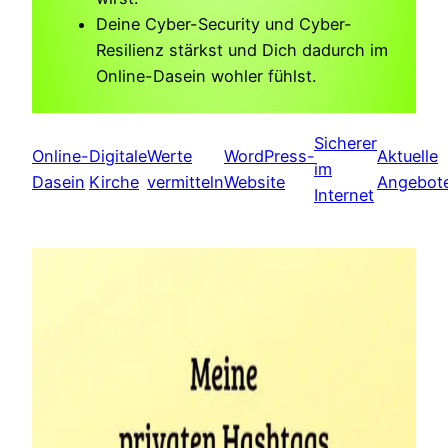
Deine Cyber-Security und Cyber-
Resilienz stärkst und Dich dadurch im
Online-Dasein wohler fühlst.
Sicherer
Online-
Digitale
Werte
WordPress-
Aktuelle
im
Dasein
Kirche
vermitteln
Website
Angebot
Internet